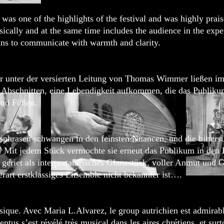
was one of the highlights of the festival and was highly prais
sically and at the same time includes the audience in the expe
ians to communicate with warmth and clarity.
r unter der versierten Leitung von Thomas Wimmer ließen im
en Abschnitten, eine Lebendigkeit aufkommen, die das Publiku
und Füßen.
hrasen schwangen in den feinsten Nuancen, und die bitters
 Mit jedem Stück vermochte sie erneut das Publikum in den 
eriet als interpretatorisches Glanzstück, voller Anmut und 
rart erstklassiges Ensemble nicht bekannter ist….
sique. Avec Maria L.Alvarez, le group autrichien est admirabl
ntus s’est révélé très musical dans les aires chrétiens, et sur