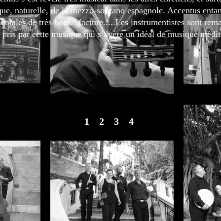
que, naturelle, de la mezzo-soprano espagnole. Accentus enta
entales de très bonne facture.....Les instrumentistes sont r
é pris par cette musique qui s’avère un idéal de musique médi
1
2
3
4