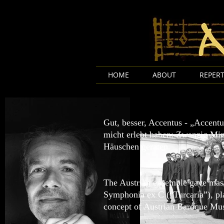
HOME
ABOUT
REPERT
Gut, besser, Accentus - „Accentu
micht erlebt haben: Zwanzig Mi
Häuschen geraten.
The Austrian ensemble gave mast
Symphonia ex C (“Turcaria”), play
concept of Austrian Baroque Mus