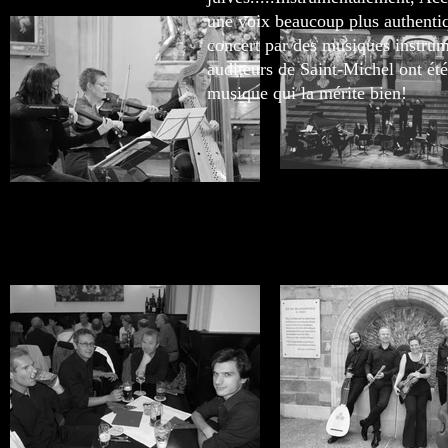
une voix beaucoup plus authenti
concert par des musiques instrum
auditeurs de Saint-Michel ont ét
musique qui la mérite bien!