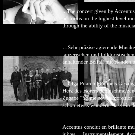
...The concert given by Accentus 
performs on the highest level mu
through the ability of the music
…Sehr präzise agierende Musike
tänzerischen und folkloristisch
anhaltender Beifall mit Händen 
…Olga Pitarch Mampels Gesangsp
Herz des Hörers dahinschmelzen.
Zugabe "Yo me soy la morenica" g
schon etwas wundern, dass ein de
Accentus conclut en brillante mu
juives.....Instrumentalement, Acce