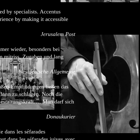
ed by specialists. Accentus
rience by making it accessible
Jerusalem Post
mer wieder, besonders bei
m mitriss. Zugaben und lang
Westdeutsche Allgemeine
üßen Empfindungen ließen das
Bann zu schlagen. Noch die
Gestaltungskraft…. Man darf sich
Donaukurier
e dans les séfarades
tout dans les séfarades juives avec