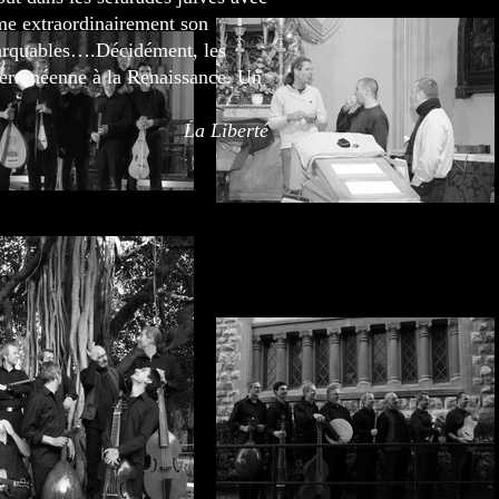
me extraordinairement son
emarquables….Décidément, les
terranéenne à la Renaissance. Un
La Liberté