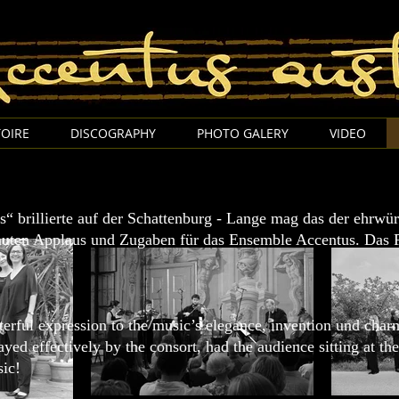
Accentus Austria Thomas Wimmer
OIRE
DISCOGRAPHY
PHOTO GALERY
VIDEO
s“ brillierte auf der Schattenburg - Lange mag das der ehrwür
nuten Applaus und Zugaben für das Ensemble Accentus. Das 
erful expression to the music’s elegance, invention und ch
ed effectively by the consort, had the audience sitting at the e
ic!