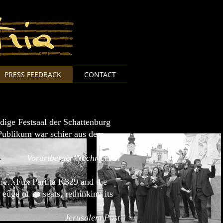
PRESS FEEDBACK
CONTACT
dige Festsaal der Schattenburg
Publikum war schier aus dem
Vorarlberger Nachrichten
arme…Fux Partita K329 and the
dge of its seats, rethinking its
Jerusalem Post